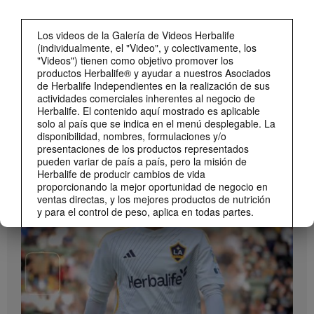
Los videos de la Galería de Videos Herbalife
(individualmente, el "Video", y colectivamente, los
"Videos") tienen como objetivo promover los
productos Herbalife® y ayudar a nuestros Asociados
de Herbalife Independientes en la realización de sus
actividades comerciales inherentes al negocio de
Herbalife. El contenido aquí mostrado es aplicable
solo al país que se indica en el menú desplegable. La
disponibilidad, nombres, formulaciones y/o
1:19
presentaciones de los productos representados
Cómo tomar Bioniq GO
pueden variar de país a país, pero la misión de
Herbalife de producir cambios de vida
MARCA Y PATROCINIOS
Descubre las diferentes formas de usar Bioniq GO.
Ver Todos
proporcionando la mejor oportunidad de negocio en
ventas directas, y los mejores productos de nutrición
y para el control de peso, aplica en todas partes.
Los Videos podrían incluir las experiencias del
volumen de ventas acumulado, o reseñas de
ingresos adquiridos, de Asociados de Herbalife
Independientes de diferentes niveles del Plan de
Ventas y Mercadeo en diversos países. Estos
ingresos corresponden a los individuos (o ejemplos)
mostrados y no representan un promedio ni tampoco