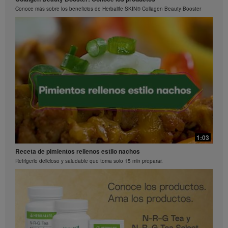
¿Qué hace diferente a Bioniq GO de un multivitamínico común?
Conoce más sobre los beneficios de Herbalife SKIN® Collagen Beauty Booster
0:26
Preguntas frecuentes sobre Bioniq GO: 2
1:03
¿Qué contiene Bioniq GO?
Receta de pimientos rellenos estilo nachos
Refrigerio delicioso y saludable que toma solo 15 min preparar.