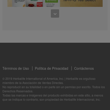
0:30
Preguntas frecuentes sobre Bioniq GO: 1
1:11
¿Para quién es Bioniq GO?
Conoce los productos: N-R-G Tea y N-R-G Tea Select
La Dra. Rocio Medina comparte los beneficios de N-R-G Tea y N-R-G Tea Select
Términos de Uso
Política de Privacidad
Contáctenos
1:06
© 2019 Herbalife International of America, Inc.
|
Herbalife es orgulloso
miembro de la Asociación de Ventas Directas.
Bioniq GO: Tu salud, Nuestro compromiso personal
No reproducir en su totalidad o en parte sin un permiso por escrito. Todos los
1:05
Descubre más sobre este suplemento personalizado
Derechos Reservados.
Herbalife24® Prepare: Conoce los Productos
Todas las marcas e imágenes del producto exhibidas en este sitio, a menos
que se indique lo contrario, son propiedad de Herbalife Internacional, Inc.
La Dra. Dana Ryan habla sobre los beneficios de Herbalife24® Prepare.