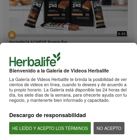
0:55
Herbalife24 ACHIEVE Protein Bar
¡Llegaron las barras Herbalife24 ACHIEVE!
Bienvenido a la Galería de Videos Herbalife
La Galería de Videos Herbalife te brinda la posibilidad de ver
cientos de videos en línea, cuando lo desees y de acuerdo a
tu propio horario. La Galería está disponible las 24 horas del
día, los siete días de la semana, para ofrecerte ayuda con tu
negocio, y mantenerte bien informado y capacitado.
Descargo de responsabilidad
2:20
Bioniq GO: Conoce los productos
HE LEÍDO Y ACEPTO LOS TÉRMINOS
NO ACEPTO
Conoce Bioniq GO.