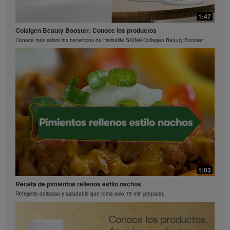
1:15
0:29
1:47
La ciencia detrás de Herbalife24® Rebuild Strength
Preguntas frecuentes sobre Bioniq GO: 3
Colalgen Beauty Booster: Conoce los productos
El rendimiento es una ciencia
¿Qué hace diferente a Bioniq GO de un multivitamínico común?
Conoce más sobre los beneficios de Herbalife SKIN® Collagen Beauty Booster
0:26
Preguntas frecuentes sobre Bioniq GO: 2
1:03
¿Qué contiene Bioniq GO?
Receta de pimientos rellenos estilo nachos
Refrigerio delicioso y saludable que toma solo 15 min preparar.