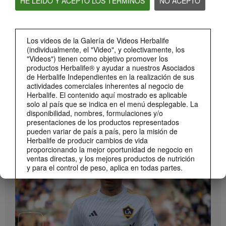
HE LEÍDO Y ACEPTO LOS TÉRMINOS
NO ACEPTO
Bioniq GO: Conoce los productos
Conoce Bioniq GO.
Los videos de la Galería de Videos Herbalife
(individualmente, el "Video", y colectivamente, los
"Videos") tienen como objetivo promover los
productos Herbalife® y ayudar a nuestros Asociados
de Herbalife Independientes en la realización de sus
actividades comerciales inherentes al negocio de
Herbalife. El contenido aquí mostrado es aplicable
solo al país que se indica en el menú desplegable. La
disponibilidad, nombres, formulaciones y/o
presentaciones de los productos representados
pueden variar de país a país, pero la misión de
1:19
Herbalife de producir cambios de vida
Cómo tomar Bioniq GO
proporcionando la mejor oportunidad de negocio en
MARCA Y PATROCINIOS
Descubre las diferentes formas de usar Bioniq GO.
ventas directas, y los mejores productos de nutrición
Ver Todos
y para el control de peso, aplica en todas partes.
Los Videos podrían incluir las experiencias del
volumen de ventas acumulado, o reseñas de
ingresos adquiridos, de Asociados de Herbalife
Independientes de diferentes niveles del Plan de
Ventas y Mercadeo en diversos países. Estos