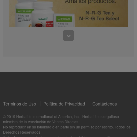
0:30
Preguntas frecuentes sobre Bioniq GO: 1
1:11
¿Para quién es Bioniq GO?
Conoce los productos: N-R-G Tea y N-R-G Tea Select
La Dra. Rocio Medina comparte los beneficios de N-R-G Tea y N-R-G Tea Select
Términos de Uso
Política de Privacidad
Contáctenos
1:06
© 2019 Herbalife International of America, Inc.
|
Herbalife es orgulloso
miembro de la Asociación de Ventas Directas.
Bioniq GO: Tu salud, Nuestro compromiso personal
No reproducir en su totalidad o en parte sin un permiso por escrito. Todos los
1:05
Descubre más sobre este suplemento personalizado
Derechos Reservados.