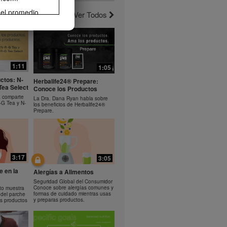
 el promedio
Ver Todos
erlo. La
3:10
1:19
el ejercicio
de pérdida de
noce el
Bioniq GO: Como usar el
rera o
producto
comparte los
Aprende a usar Bioniq GO
 Helio.
1:11
1:05
rama de
ctos: N-
 el control de
Herbalife24® Prepare:
Tea Select
Conoce los Productos
ife® podrían
a comparte
rse como
La Dra. Dana Ryan habla sobre
-G Tea y N-
los beneficios de Herbalife24®
sumo diario de
Prepare.
propiedad de
descarga,
omover tu
3:17
3:05
ir
cualquier otro
e en la
Alergías a Alimentos
n el
Seguridad Global del Consumidor
alife puede
Conoce sobre alergías comunes y
to muestra
formas de cuidado mientras usas
 del parche
y preparas productos.
s productos