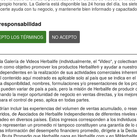
sobre Bioniq GO: 4
sobre Bioniq GO:
Bioniq GO: 5
propio horario. La Galería está disponible las 24 horas del día, los siet
certe ayuda con tu negocio, y mantenerte bien informado y capacitado
¿Es Bioniq GO compatible con
¿Qué hace diferente 
¿Es Bioniq GO adecuado para
otros productos de Herbalife?
GO de un multivitamí
personas que siguen un régimen
común?
de pérdida de peso?
responsabilidad
CEPTO LOS TÉRMINOS
NO ACEPTO
1:06
0:30
Bioniq GO: Tu salud,
Preguntas frecu
Preguntas frecuentes sobre
Nuestro compromiso
sobre Life I/O Act
Bioniq GO: 1
la Galería de Videos Herbalife (individualmente, el "Video", y colectiva
personal
Energy 3
¿Para quién es Bioniq GO?
en como objetivo promover los productos Herbalife® y ayudar a nuestr
Descubre más sobre este
MARCA Y PATROCINIOS
suplemento personalizado
ndependientes en la realización de sus actividades comerciales inheren
El contenido aquí mostrado es aplicable solo al país que se indica en e
a disponibilidad, nombres, formulaciones y/o presentaciones de los pr
pueden variar de país a país, pero la misión de Herbalife de producir
nando la mejor oportunidad de negocio en ventas directas, y los mejor
1:03
para el control de peso, aplica en todas partes.
1:36
0:30
0:22
Preguntas frecuentes
Preguntas Frecu
rían incluir las experiencias del volumen de ventas acumulado, o res
Preguntas frecuentes sobre
La relación entre Herbalife
Herbalife es #1.
LA Galaxy & sus productos
sobre Life I/O Helio 3
sobre Life I/O Hel
Life I/O Activate Energy 1
ridos, de Asociados de Herbalife Independientes de diferentes niveles 
y el LA Galaxy
Desbloquea la mejor v
Los jugadores del LA Galaxy
¿Qué son las cetonas D-BHB y
¿En qué se diferencia
deo en diversos países. Estos ingresos corresponden a los individuos
mismo. Vive tu mejor 
hablan sobre sus productos
Herbalife es mucho más que un
cuál es su función?
Helio de otros produc
favoritos de Herbalife.
nombre en la camiseta del LA
o representan un promedio ni tampoco constituyen una garantía de lo
Herbalife de proteín
Galaxy.
as información del desempeño financiero promedio, dirígete a la Decla
Bruta Promedio que Herbalife paga en Herbalife.com y en MiHerbalif