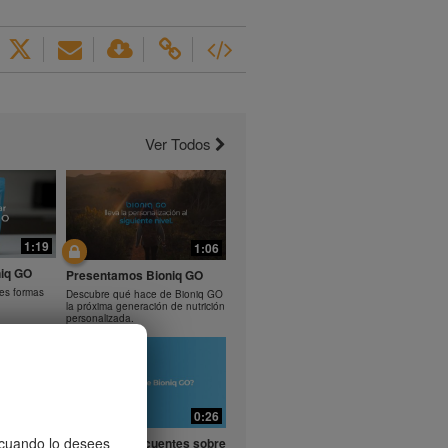
Ver Todos
1:19
1:06
iq GO
Presentamos Bioniq GO
tes formas
Descubre qué hace de Bioniq GO
la próxima generación de nutrición
personalizada.
0:29
0:26
entes
, cuando lo desees
Preguntas frecuentes sobre