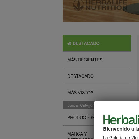
DESTACADO
MÁS RECIENTES
DESTACADO
MÁS VISTOS
Buscar Categorías
PRODUCTOS
Bienvenido a la
MARCA Y
La Galería de Vide