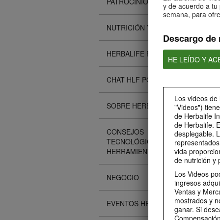
PATROCINIOS
y de acuerdo a tu 
semana, para ofre
NUTRICIÓN Y CIENCIA
Descargo de 
HERBALIFE FITNESS
HE LEÍDO Y A
CHAT HLF PODCAST
Los videos de 
SOBRE HERBALIFE
"Videos") tien
de Herbalife I
de Herbalife. 
CONSEJOS
desplegable. L
TECNOLÓGICOS Y
representados 
HERRAMIENTAS
vida proporcio
de nutrición y 
Los Videos pod
NEGOCIO
ingresos adqui
Ventas y Merca
mostrados y n
EVENTOS HERBALIFE
ganar. Si dese
Compensación 