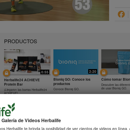
PRODUCTOS
2:20
0:55
Bioniq GO: Conoce los
Cómo tomar Bion
Herbalife24 ACHIEVE
productos
Protein Bar
Descubre las diferen
de usar Bioniq GO.
Conoce Bioniq GO.
¡Llegaron las barras Herbalife24
ACHIEVE!
 Galería de Videos Herbalife
0:48
0:41
Preguntas frecuentes
Preguntas frecu
os Herbalife te brinda la posibilidad de ver cientos de videos en línea
Preguntas frecuentes sobre