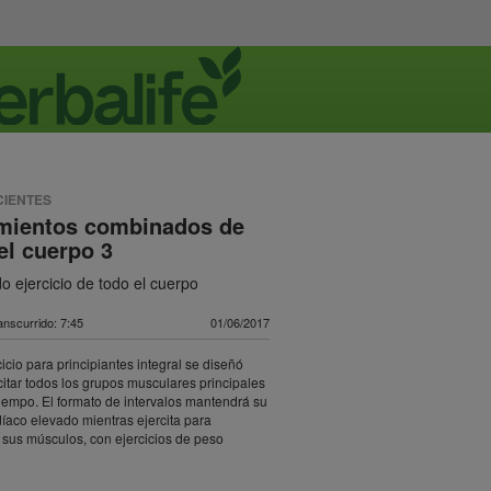
CIENTES
mientos combinados de
el cuerpo 3
o ejercicio de todo el cuerpo
nscurrido: 7:45
01/06/2017
cicio para principiantes integral se diseñó
citar todos los grupos musculares principales
iempo. El formato de intervalos mantendrá su
díaco elevado mientras ejercita para
r sus músculos, con ejercicios de peso