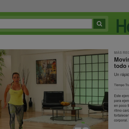
MÁS RE
Movi
todo 
Un rápid
Tiempo Tra
Este ejer
para ejer
en poco t
ritmo car
fortalece
corporal.