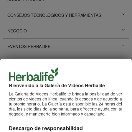
CONSEJOS TECNOLÓGICOS Y HERRAMIENTAS
NEGOCIO
EVENTOS HERBALIFE
PROMOCIONES HERBALIFE
HISTORIAS DE ÉXITO
Bienvenido a la Galería de Videos Herbalife
DESARROLLO PERSONAL
La Galería de Videos Herbalife te brinda la posibilidad de ver
cientos de videos en línea, cuando lo desees y de acuerdo a
tu propio horario. La Galería está disponible las 24 horas del
PRODUCTOS
día, los siete días de la semana, para ofrecerte ayuda con tu
Ver Todos
negocio, y mantenerte bien informado y capacitado.
Descargo de responsabilidad