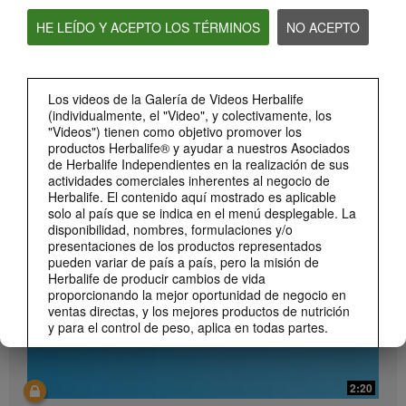
HE LEÍDO Y ACEPTO LOS TÉRMINOS
NO ACEPTO
Los videos de la Galería de Videos Herbalife
(individualmente, el "Video", y colectivamente, los
"Videos") tienen como objetivo promover los
0:55
productos Herbalife® y ayudar a nuestros Asociados
de Herbalife Independientes en la realización de sus
Herbalife24 ACHIEVE Protein Bar
actividades comerciales inherentes al negocio de
¡Llegaron las barras Herbalife24 ACHIEVE!
Herbalife. El contenido aquí mostrado es aplicable
solo al país que se indica en el menú desplegable. La
disponibilidad, nombres, formulaciones y/o
presentaciones de los productos representados
pueden variar de país a país, pero la misión de
Herbalife de producir cambios de vida
proporcionando la mejor oportunidad de negocio en
ventas directas, y los mejores productos de nutrición
y para el control de peso, aplica en todas partes.
Los Videos podrían incluir las experiencias del
volumen de ventas acumulado, o reseñas de
ingresos adquiridos, de Asociados de Herbalife
2:20
Independientes de diferentes niveles del Plan de