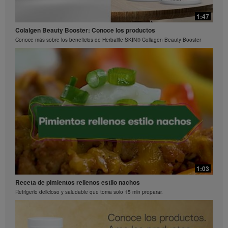
1:15
0:29
1:47
La ciencia detrás de Herbalife24® Rebuild Strength
Preguntas frecuentes sobre Bioniq GO: 3
Colalgen Beauty Booster: Conoce los productos
El rendimiento es una ciencia
¿Qué hace diferente a Bioniq GO de un multivitamínico común?
Conoce más sobre los beneficios de Herbalife SKIN® Collagen Beauty Booster
0:26
Preguntas frecuentes sobre Bioniq GO: 2
1:03
¿Qué contiene Bioniq GO?
Receta de pimientos rellenos estilo nachos
Refrigerio delicioso y saludable que toma solo 15 min preparar.