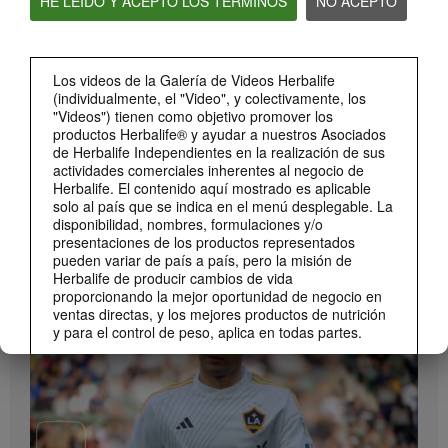
HE LEÍDO Y ACEPTO LOS TÉRMINOS
NO ACEPTO
Bioniq GO: Conoce los productos
Conoce Bioniq GO.
Los videos de la Galería de Videos Herbalife
(individualmente, el "Video", y colectivamente, los
"Videos") tienen como objetivo promover los
productos Herbalife® y ayudar a nuestros Asociados
de Herbalife Independientes en la realización de sus
actividades comerciales inherentes al negocio de
Herbalife. El contenido aquí mostrado es aplicable
solo al país que se indica en el menú desplegable. La
disponibilidad, nombres, formulaciones y/o
presentaciones de los productos representados
pueden variar de país a país, pero la misión de
1:19
Herbalife de producir cambios de vida
Cómo tomar Bioniq GO
proporcionando la mejor oportunidad de negocio en
MARCA Y PATROCINIOS
Descubre las diferentes formas de usar Bioniq GO.
ventas directas, y los mejores productos de nutrición
Ver Todos
y para el control de peso, aplica en todas partes.
Los Videos podrían incluir las experiencias del
volumen de ventas acumulado, o reseñas de
ingresos adquiridos, de Asociados de Herbalife
Independientes de diferentes niveles del Plan de
Ventas y Mercadeo en diversos países. Estos