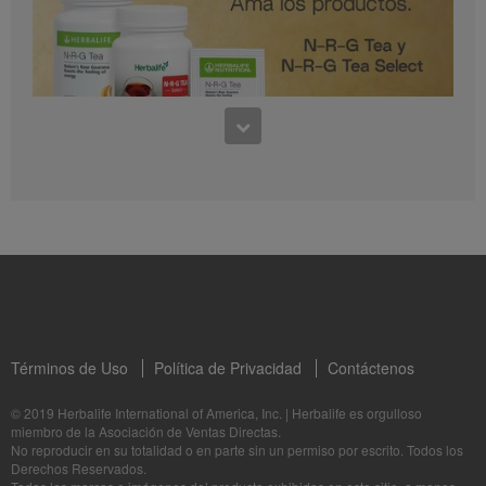
0:30
Preguntas frecuentes sobre Bioniq GO: 1
1:11
¿Para quién es Bioniq GO?
Conoce los productos: N-R-G Tea y N-R-G Tea Select
La Dra. Rocio Medina comparte los beneficios de N-R-G Tea y N-R-G Tea Select
Términos de Uso
Política de Privacidad
Contáctenos
1:06
© 2019 Herbalife International of America, Inc.
|
Herbalife es orgulloso
miembro de la Asociación de Ventas Directas.
Bioniq GO: Tu salud, Nuestro compromiso personal
No reproducir en su totalidad o en parte sin un permiso por escrito. Todos los
1:05
Descubre más sobre este suplemento personalizado
Derechos Reservados.