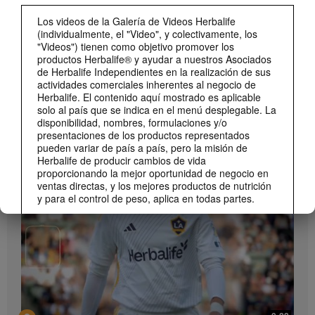
Los videos de la Galería de Videos Herbalife
(individualmente, el "Video", y colectivamente, los
"Videos") tienen como objetivo promover los
productos Herbalife® y ayudar a nuestros Asociados
de Herbalife Independientes en la realización de sus
actividades comerciales inherentes al negocio de
Herbalife. El contenido aquí mostrado es aplicable
solo al país que se indica en el menú desplegable. La
1:19
disponibilidad, nombres, formulaciones y/o
Cómo tomar Bioniq GO
presentaciones de los productos representados
pueden variar de país a país, pero la misión de
MARCA Y PATROCINIOS
Descubre las diferentes formas de usar Bioniq GO.
Ver Todos
Herbalife de producir cambios de vida
proporcionando la mejor oportunidad de negocio en
ventas directas, y los mejores productos de nutrición
y para el control de peso, aplica en todas partes.
Los Videos podrían incluir las experiencias del
volumen de ventas acumulado, o reseñas de
ingresos adquiridos, de Asociados de Herbalife
Independientes de diferentes niveles del Plan de
Ventas y Mercadeo en diversos países. Estos
ingresos corresponden a los individuos (o ejemplos)
mostrados y no representan un promedio ni tampoco
1:06
constituyen una garantía de lo que puedas ganar. Si