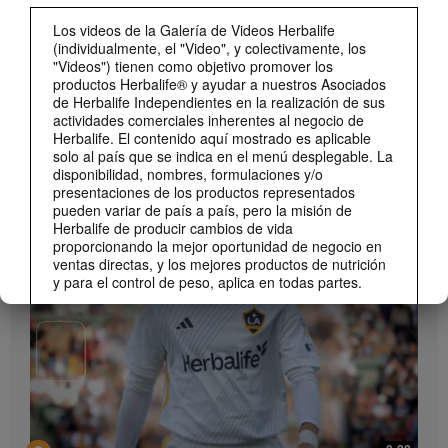
Los videos de la Galería de Videos Herbalife
(individualmente, el "Video", y colectivamente, los
"Videos") tienen como objetivo promover los
productos Herbalife® y ayudar a nuestros Asociados
de Herbalife Independientes en la realización de sus
actividades comerciales inherentes al negocio de
Herbalife. El contenido aquí mostrado es aplicable
solo al país que se indica en el menú desplegable. La
1:19
disponibilidad, nombres, formulaciones y/o
Cómo tomar Bioniq GO
presentaciones de los productos representados
pueden variar de país a país, pero la misión de
MARCA Y PATROCINIOS
Descubre las diferentes formas de usar Bioniq GO.
Ver Todos
Herbalife de producir cambios de vida
proporcionando la mejor oportunidad de negocio en
ventas directas, y los mejores productos de nutrición
y para el control de peso, aplica en todas partes.
Los Videos podrían incluir las experiencias del
volumen de ventas acumulado, o reseñas de
ingresos adquiridos, de Asociados de Herbalife
Independientes de diferentes niveles del Plan de
Ventas y Mercadeo en diversos países. Estos
ingresos corresponden a los individuos (o ejemplos)
mostrados y no representan un promedio ni tampoco
1:06
constituyen una garantía de lo que puedas ganar. Si