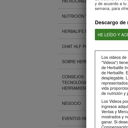
PATROCINIOS
y de acuerdo a tu 
semana, para ofre
NUTRICIÓN Y CIENCIA
Descargo de 
HERBALIFE FITNESS
HE LEÍDO Y A
CHAT HLF PODCAST
Los videos de 
SOBRE HERBALIFE
"Videos") tien
de Herbalife I
de Herbalife. 
CONSEJOS
desplegable. L
TECNOLÓGICOS Y
representados 
HERRAMIENTAS
vida proporcio
de nutrición y 
Los Videos pod
NEGOCIO
ingresos adqui
Ventas y Merca
mostrados y n
EVENTOS HERBALIFE
ganar. Si dese
Compensación 