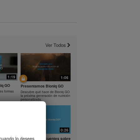
Ver Todos
1:19
1:06
iq GO
Presentamos Bioniq GO
tes formas
Descubre qué hace de Bioniq GO
la próxima generación de nutrición
personalizada.
0:29
0:26
entes
, cuando lo desees
Preguntas frecuentes sobre