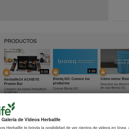
PRODUCTOS
2:20
0:55
Bioniq GO: Conoce los
Cómo tomar Bion
Herbalife24 ACHIEVE
productos
Protein Bar
Descubre las diferen
de usar Bioniq GO.
Conoce Bioniq GO.
¡Llegaron las barras Herbalife24
ACHIEVE!
 Galería de Videos Herbalife
0:48
0:41
Preguntas frecuentes
Preguntas frecu
os Herbalife te brinda la posibilidad de ver cientos de videos en línea
Preguntas frecuentes sobre