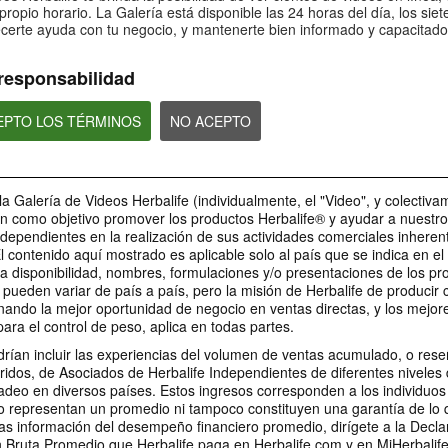
sobre Bioniq GO: 4
sobre Bioniq GO:
Bioniq GO: 5
propio horario. La Galería está disponible las 24 horas del día, los siet
certe ayuda con tu negocio, y mantenerte bien informado y capacitado
¿Es Bioniq GO compatible con
¿Qué hace diferente 
¿Es Bioniq GO adecuado para
otros productos de Herbalife?
GO de un multivitamí
personas que siguen un régimen
común?
de pérdida de peso?
responsabilidad
CEPTO LOS TÉRMINOS
NO ACEPTO
1:06
0:30
Bioniq GO: Tu salud,
Preguntas frecu
Preguntas frecuentes sobre
Nuestro compromiso
sobre Life I/O Act
Bioniq GO: 1
la Galería de Videos Herbalife (individualmente, el "Video", y colectiva
personal
Energy 3
¿Para quién es Bioniq GO?
en como objetivo promover los productos Herbalife® y ayudar a nuestr
Descubre más sobre este
MARCA Y PATROCINIOS
suplemento personalizado
ndependientes en la realización de sus actividades comerciales inheren
El contenido aquí mostrado es aplicable solo al país que se indica en e
a disponibilidad, nombres, formulaciones y/o presentaciones de los pr
pueden variar de país a país, pero la misión de Herbalife de producir
nando la mejor oportunidad de negocio en ventas directas, y los mejor
1:03
para el control de peso, aplica en todas partes.
1:36
0:30
0:22
Preguntas frecuentes
Preguntas Frecu
rían incluir las experiencias del volumen de ventas acumulado, o res
Preguntas frecuentes sobre
La relación entre Herbalife
Herbalife es #1.
LA Galaxy & sus productos
sobre Life I/O Helio 3
sobre Life I/O Hel
Life I/O Activate Energy 1
ridos, de Asociados de Herbalife Independientes de diferentes niveles 
y el LA Galaxy
Desbloquea la mejor v
Los jugadores del LA Galaxy
¿Qué son las cetonas D-BHB y
¿En qué se diferencia
deo en diversos países. Estos ingresos corresponden a los individuos
mismo. Vive tu mejor 
hablan sobre sus productos
Herbalife es mucho más que un
cuál es su función?
Helio de otros produc
favoritos de Herbalife.
nombre en la camiseta del LA
o representan un promedio ni tampoco constituyen una garantía de lo
Herbalife de proteín
Galaxy.
as información del desempeño financiero promedio, dirígete a la Decla
Bruta Promedio que Herbalife paga en Herbalife.com y en MiHerbalif