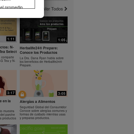
 el promedio
Ver Todos
erlo. La
3:10
1:19
el ejercicio
de pérdida de
noce el
Bioniq GO: Como usar el
rera o
producto
comparte los
Aprende a usar Bioniq GO
 Helio.
1:11
1:05
rama de
ctos: N-
 el control de
Herbalife24® Prepare:
Tea Select
Conoce los Productos
ife® podrían
a comparte
rse como
La Dra. Dana Ryan habla sobre
-G Tea y N-
los beneficios de Herbalife24®
sumo diario de
Prepare.
propiedad de
descarga,
omover tu
3:17
3:05
ir
cualquier otro
e en la
Alergías a Alimentos
n el
Seguridad Global del Consumidor
alife puede
Conoce sobre alergías comunes y
to muestra
formas de cuidado mientras usas
 del parche
y preparas productos.
s productos