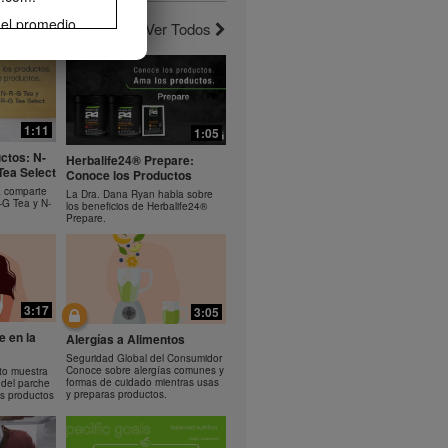
 el promedio
Ver Todos
erlo. La
3:10
1:19
el ejercicio
de pérdida de
noce el
Bioniq GO: Como usar el
rera o
producto
comparte los
Aprende a usar Bioniq GO
 Helio.
1:11
1:05
rama de
ctos: N-
 el control de
Herbalife24® Prepare:
Tea Select
Conoce los Productos
ife® podrían
a comparte
rse como
La Dra. Dana Ryan habla sobre
-G Tea y N-
los beneficios de Herbalife24®
sumo diario de
Prepare.
propiedad de
descarga,
omover tu
3:17
3:05
ir
cualquier otro
e en la
Alergías a Alimentos
n el
Seguridad Global del Consumidor
alife puede
Conoce sobre alergías comunes y
to muestra
formas de cuidado mientras usas
 del parche
y preparas productos.
s productos