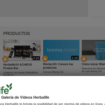
PRODUCTOS
2:20
0:55
Bioniq GO: Conoce los
Cómo tomar Bion
Herbalife24 ACHIEVE
productos
Protein Bar
Descubre las diferen
de usar Bioniq GO.
Conoce Bioniq GO.
¡Llegaron las barras Herbalife24
ACHIEVE!
 Galería de Videos Herbalife
0:48
0:41
Preguntas frecuentes
Preguntas frecu
os Herbalife te brinda la posibilidad de ver cientos de videos en línea
Preguntas frecuentes sobre