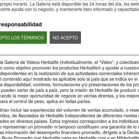
sobre Bioniq GO: 4
sobre Bioniq GO:
Bioniq GO: 5
propio horario. La Galería está disponible las 24 horas del día, los siet
certe ayuda con tu negocio, y mantenerte bien informado y capacitado
¿Es Bioniq GO compatible con
¿Qué hace diferente 
¿Es Bioniq GO adecuado para
otros productos de Herbalife?
GO de un multivitamí
personas que siguen un régimen
común?
de pérdida de peso?
responsabilidad
CEPTO LOS TÉRMINOS
NO ACEPTO
1:06
0:30
Bioniq GO: Tu salud,
Preguntas frecu
Preguntas frecuentes sobre
Nuestro compromiso
sobre Life I/O Act
Bioniq GO: 1
la Galería de Videos Herbalife (individualmente, el "Video", y colectiva
personal
Energy 3
¿Para quién es Bioniq GO?
en como objetivo promover los productos Herbalife® y ayudar a nuestr
Descubre más sobre este
MARCA Y PATROCINIOS
suplemento personalizado
ndependientes en la realización de sus actividades comerciales inheren
El contenido aquí mostrado es aplicable solo al país que se indica en e
a disponibilidad, nombres, formulaciones y/o presentaciones de los pr
pueden variar de país a país, pero la misión de Herbalife de producir
nando la mejor oportunidad de negocio en ventas directas, y los mejor
1:03
para el control de peso, aplica en todas partes.
1:36
0:30
0:22
Preguntas frecuentes
Preguntas Frecu
rían incluir las experiencias del volumen de ventas acumulado, o res
Preguntas frecuentes sobre
La relación entre Herbalife
Herbalife es #1.
LA Galaxy & sus productos
sobre Life I/O Helio 3
sobre Life I/O Hel
Life I/O Activate Energy 1
ridos, de Asociados de Herbalife Independientes de diferentes niveles 
y el LA Galaxy
Desbloquea la mejor v
Los jugadores del LA Galaxy
¿Qué son las cetonas D-BHB y
¿En qué se diferencia
deo en diversos países. Estos ingresos corresponden a los individuos
mismo. Vive tu mejor 
hablan sobre sus productos
Herbalife es mucho más que un
cuál es su función?
Helio de otros produc
favoritos de Herbalife.
nombre en la camiseta del LA
o representan un promedio ni tampoco constituyen una garantía de lo
Herbalife de proteín
Galaxy.
as información del desempeño financiero promedio, dirígete a la Decla
Bruta Promedio que Herbalife paga en Herbalife.com y en MiHerbalif