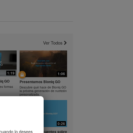
Ver Todos
1:19
1:06
iq GO
Presentamos Bioniq GO
tes formas
Descubre qué hace de Bioniq GO
la próxima generación de nutrición
personalizada.
0:29
0:26
entes
, cuando lo desees
Preguntas frecuentes sobre