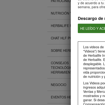
PATROCINIOS
y de acuerdo a tu 
semana, para ofre
NUTRICIÓN Y CIENCIA
Descargo de 
HERBALIFE FITNESS
HE LEÍDO Y A
CHAT HLF PODCAST
Los videos de 
SOBRE HERBALIFE
"Videos") tien
de Herbalife I
de Herbalife. 
CONSEJOS
desplegable. L
TECNOLÓGICOS Y
representados 
HERRAMIENTAS
vida proporcio
de nutrición y 
Los Videos pod
NEGOCIO
ingresos adqui
Ventas y Merca
mostrados y n
EVENTOS HERBALIFE
ganar. Si dese
Compensación 