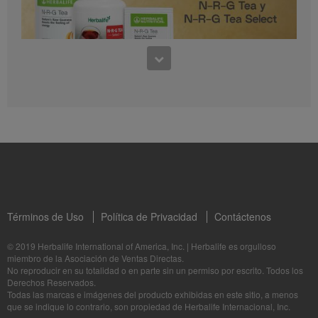
0:30
Preguntas frecuentes sobre Bioniq GO: 1
1:11
¿Para quién es Bioniq GO?
Conoce los productos: N-R-G Tea y N-R-G Tea Select
La Dra. Rocio Medina comparte los beneficios de N-R-G Tea y N-R-G Tea Select
Términos de Uso
Política de Privacidad
Contáctenos
1:06
© 2019 Herbalife International of America, Inc.
|
Herbalife es orgulloso
miembro de la Asociación de Ventas Directas.
Bioniq GO: Tu salud, Nuestro compromiso personal
No reproducir en su totalidad o en parte sin un permiso por escrito. Todos los
1:05
Descubre más sobre este suplemento personalizado
Derechos Reservados.
Herbalife24® Prepare: Conoce los Productos
Todas las marcas e imágenes del producto exhibidas en este sitio, a menos
que se indique lo contrario, son propiedad de Herbalife Internacional, Inc.
La Dra. Dana Ryan habla sobre los beneficios de Herbalife24® Prepare.