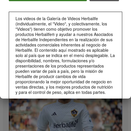
Conoce Bioniq GO.
Los videos de la Galería de Videos Herbalife
(individualmente, el "Video", y colectivamente, los
"Videos") tienen como objetivo promover los
productos Herbalife® y ayudar a nuestros Asociados
de Herbalife Independientes en la realización de sus
actividades comerciales inherentes al negocio de
Herbalife. El contenido aquí mostrado es aplicable
solo al país que se indica en el menú desplegable. La
disponibilidad, nombres, formulaciones y/o
presentaciones de los productos representados
1:19
pueden variar de país a país, pero la misión de
Cómo tomar Bioniq GO
Herbalife de producir cambios de vida
MARCA Y PATROCINIOS
Descubre las diferentes formas de usar Bioniq GO.
proporcionando la mejor oportunidad de negocio en
Ver Todos
ventas directas, y los mejores productos de nutrición
y para el control de peso, aplica en todas partes.
Los Videos podrían incluir las experiencias del
volumen de ventas acumulado, o reseñas de
ingresos adquiridos, de Asociados de Herbalife
Independientes de diferentes niveles del Plan de
Ventas y Mercadeo en diversos países. Estos
ingresos corresponden a los individuos (o ejemplos)