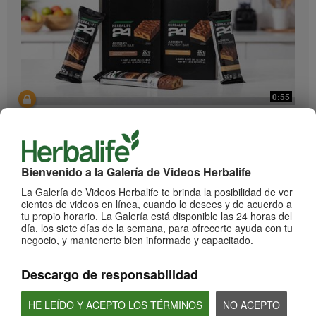
0:55
Herbalife24 ACHIEVE Protein Bar
¡Llegaron las barras Herbalife24 ACHIEVE!
Bienvenido a la Galería de Videos Herbalife
La Galería de Videos Herbalife te brinda la posibilidad de ver
cientos de videos en línea, cuando lo desees y de acuerdo a
tu propio horario. La Galería está disponible las 24 horas del
día, los siete días de la semana, para ofrecerte ayuda con tu
negocio, y mantenerte bien informado y capacitado.
Descargo de responsabilidad
2:20
HE LEÍDO Y ACEPTO LOS TÉRMINOS
NO ACEPTO
Bioniq GO: Conoce los productos