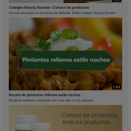
La ciencia detrás de Herbalife24® Rebuild Strength
Preguntas frecuentes sobre Bioniq GO: 3
Colalgen Beauty Booster: Conoce los productos
El rendimiento es una ciencia
¿Qué hace diferente a Bioniq GO de un multivitamínico común?
Conoce más sobre los beneficios de Herbalife SKIN® Collagen Beauty Booster
0:26
Preguntas frecuentes sobre Bioniq GO: 2
1:03
¿Qué contiene Bioniq GO?
Receta de pimientos rellenos estilo nachos
Refrigerio delicioso y saludable que toma solo 15 min preparar.