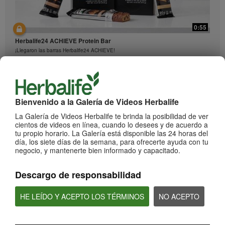
0:55
Herbalife24 ACHIEVE Protein Bar
¡Llegaron las barras Herbalife24 ACHIEVE!
Bienvenido a la Galería de Videos Herbalife
La Galería de Videos Herbalife te brinda la posibilidad de ver
cientos de videos en línea, cuando lo desees y de acuerdo a
tu propio horario. La Galería está disponible las 24 horas del
día, los siete días de la semana, para ofrecerte ayuda con tu
negocio, y mantenerte bien informado y capacitado.
2:20
Descargo de responsabilidad
Bioniq GO: Conoce los productos
Conoce Bioniq GO.
HE LEÍDO Y ACEPTO LOS TÉRMINOS
NO ACEPTO