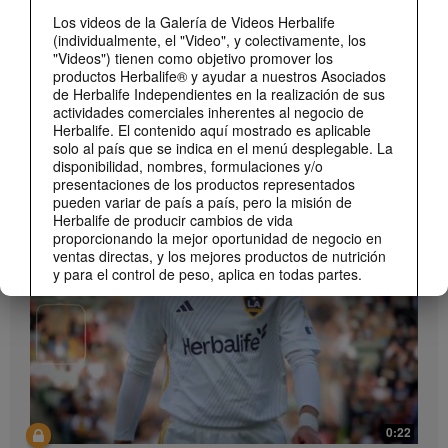
Los videos de la Galería de Videos Herbalife
(individualmente, el "Video", y colectivamente, los
"Videos") tienen como objetivo promover los
productos Herbalife® y ayudar a nuestros Asociados
de Herbalife Independientes en la realización de sus
actividades comerciales inherentes al negocio de
Herbalife. El contenido aquí mostrado es aplicable
1:19
solo al país que se indica en el menú desplegable. La
disponibilidad, nombres, formulaciones y/o
Cómo tomar Bioniq GO
presentaciones de los productos representados
MARCA Y PATROCINIOS
Descubre las diferentes formas de usar Bioniq GO.
Ver Todos
pueden variar de país a país, pero la misión de
Herbalife de producir cambios de vida
proporcionando la mejor oportunidad de negocio en
ventas directas, y los mejores productos de nutrición
y para el control de peso, aplica en todas partes.
Los Videos podrían incluir las experiencias del
volumen de ventas acumulado, o reseñas de
ingresos adquiridos, de Asociados de Herbalife
Independientes de diferentes niveles del Plan de
Ventas y Mercadeo en diversos países. Estos
ingresos corresponden a los individuos (o ejemplos)
mostrados y no representan un promedio ni tampoco
1:06
constituyen una garantía de lo que puedas ganar. Si
0:22
Presentamos Bioniq GO
deseas información del desempeño financiero