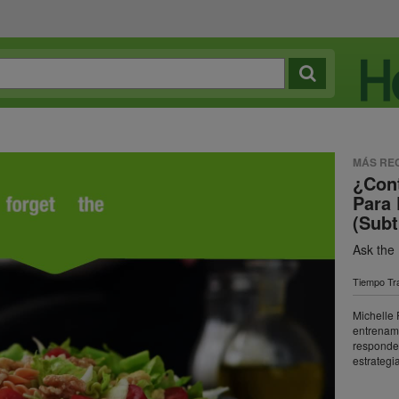
MÁS RE
¿Cont
Para
(Subt
Ask the 
Tiempo Tra
Michelle 
entrenami
responde 
estrategi