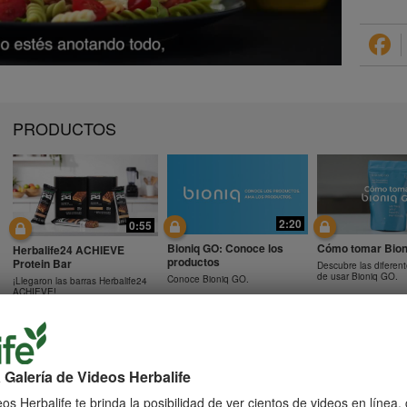
PRODUCTOS
2:20
0:55
Bioniq GO: Conoce los
Cómo tomar Bion
Herbalife24 ACHIEVE
productos
Protein Bar
Descubre las diferen
de usar Bioniq GO.
Conoce Bioniq GO.
¡Llegaron las barras Herbalife24
ACHIEVE!
 Galería de Videos Herbalife
0:48
0:41
Preguntas frecuentes
Preguntas frecu
os Herbalife te brinda la posibilidad de ver cientos de videos en línea
Preguntas frecuentes sobre