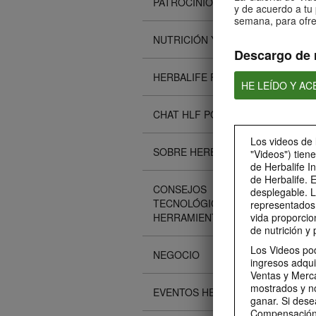
PATROCINIOS
y de acuerdo a tu 
semana, para ofre
NUTRICIÓN Y CIENCIA
Descargo de 
HERBALIFE FITNESS
HE LEÍDO Y A
CHAT HLF PODCAST
Los videos de 
SOBRE HERBALIFE
"Videos") tien
de Herbalife I
de Herbalife. 
CONSEJOS
desplegable. L
TECNOLÓGICOS Y
representados 
HERRAMIENTAS
vida proporcio
de nutrición y 
Los Videos pod
NEGOCIO
ingresos adqui
Ventas y Merca
mostrados y n
EVENTOS HERBALIFE
ganar. Si dese
Compensación 