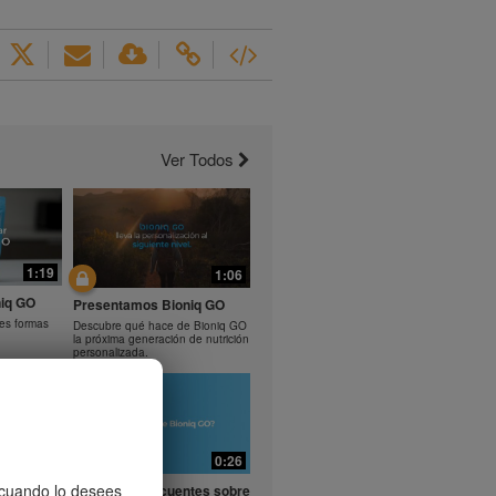
Ver Todos
1:19
1:06
iq GO
Presentamos Bioniq GO
tes formas
Descubre qué hace de Bioniq GO
la próxima generación de nutrición
personalizada.
0:29
0:26
entes
, cuando lo desees
Preguntas frecuentes sobre