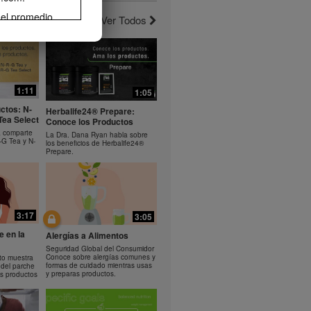
 el promedio
Ver Todos
erlo. La
3:10
1:19
el ejercicio
de pérdida de
noce el
Bioniq GO: Como usar el
rera o
producto
comparte los
Aprende a usar Bioniq GO
 Helio.
1:11
1:05
rama de
ctos: N-
 el control de
Herbalife24® Prepare:
Tea Select
Conoce los Productos
ife® podrían
a comparte
rse como
La Dra. Dana Ryan habla sobre
-G Tea y N-
los beneficios de Herbalife24®
sumo diario de
Prepare.
propiedad de
descarga,
omover tu
3:17
3:05
ir
cualquier otro
e en la
Alergías a Alimentos
n el
Seguridad Global del Consumidor
alife puede
Conoce sobre alergías comunes y
to muestra
formas de cuidado mientras usas
 del parche
y preparas productos.
s productos