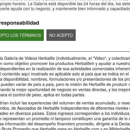
sobre Bioniq GO: 4
sobre Bioniq GO:
Bioniq GO: 5
propio horario. La Galería está disponible las 24 horas del día, los siet
certe ayuda con tu negocio, y mantenerte bien informado y capacitado
¿Es Bioniq GO compatible con
¿Qué hace diferente 
¿Es Bioniq GO adecuado para
otros productos de Herbalife?
GO de un multivitamí
personas que siguen un régimen
común?
de pérdida de peso?
responsabilidad
CEPTO LOS TÉRMINOS
NO ACEPTO
1:06
0:30
Bioniq GO: Tu salud,
Preguntas frecu
Preguntas frecuentes sobre
Nuestro compromiso
sobre Life I/O Act
Bioniq GO: 1
la Galería de Videos Herbalife (individualmente, el "Video", y colectiva
personal
Energy 3
¿Para quién es Bioniq GO?
en como objetivo promover los productos Herbalife® y ayudar a nuestr
Descubre más sobre este
MARCA Y PATROCINIOS
suplemento personalizado
ndependientes en la realización de sus actividades comerciales inheren
El contenido aquí mostrado es aplicable solo al país que se indica en e
a disponibilidad, nombres, formulaciones y/o presentaciones de los pr
pueden variar de país a país, pero la misión de Herbalife de producir
nando la mejor oportunidad de negocio en ventas directas, y los mejor
1:03
para el control de peso, aplica en todas partes.
1:36
0:30
0:22
Preguntas frecuentes
Preguntas Frecu
rían incluir las experiencias del volumen de ventas acumulado, o res
Preguntas frecuentes sobre
La relación entre Herbalife
Herbalife es #1.
LA Galaxy & sus productos
sobre Life I/O Helio 3
sobre Life I/O Hel
Life I/O Activate Energy 1
ridos, de Asociados de Herbalife Independientes de diferentes niveles 
y el LA Galaxy
Desbloquea la mejor v
Los jugadores del LA Galaxy
¿Qué son las cetonas D-BHB y
¿En qué se diferencia
deo en diversos países. Estos ingresos corresponden a los individuos
mismo. Vive tu mejor 
hablan sobre sus productos
Herbalife es mucho más que un
cuál es su función?
Helio de otros produc
favoritos de Herbalife.
nombre en la camiseta del LA
o representan un promedio ni tampoco constituyen una garantía de lo
Herbalife de proteín
Galaxy.
as información del desempeño financiero promedio, dirígete a la Decla
Bruta Promedio que Herbalife paga en Herbalife.com y en MiHerbalif