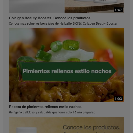
1:15
0:29
1:47
La ciencia detrás de Herbalife24® Rebuild Strength
Preguntas frecuentes sobre Bioniq GO: 3
Colalgen Beauty Booster: Conoce los productos
El rendimiento es una ciencia
¿Qué hace diferente a Bioniq GO de un multivitamínico común?
Conoce más sobre los beneficios de Herbalife SKIN® Collagen Beauty Booster
0:26
Preguntas frecuentes sobre Bioniq GO: 2
1:03
¿Qué contiene Bioniq GO?
Receta de pimientos rellenos estilo nachos
Refrigerio delicioso y saludable que toma solo 15 min preparar.