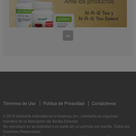
0:30
Preguntas frecuentes sobre Bioniq GO: 1
1:11
¿Para quién es Bioniq GO?
Conoce los productos: N-R-G Tea y N-R-G Tea Select
La Dra. Rocio Medina comparte los beneficios de N-R-G Tea y N-R-G Tea Select
Términos de Uso
Política de Privacidad
Contáctenos
1:06
© 2019 Herbalife International of America, Inc.
|
Herbalife es orgulloso
miembro de la Asociación de Ventas Directas.
Bioniq GO: Tu salud, Nuestro compromiso personal
No reproducir en su totalidad o en parte sin un permiso por escrito. Todos los
1:05
Descubre más sobre este suplemento personalizado
Derechos Reservados.