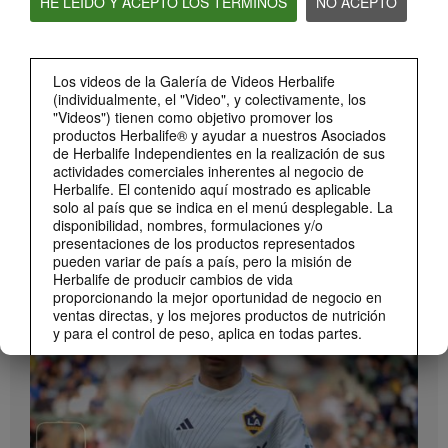
HE LEÍDO Y ACEPTO LOS TÉRMINOS
NO ACEPTO
Bioniq GO: Conoce los productos
Conoce Bioniq GO.
Los videos de la Galería de Videos Herbalife
(individualmente, el "Video", y colectivamente, los
"Videos") tienen como objetivo promover los
productos Herbalife® y ayudar a nuestros Asociados
de Herbalife Independientes en la realización de sus
actividades comerciales inherentes al negocio de
Herbalife. El contenido aquí mostrado es aplicable
solo al país que se indica en el menú desplegable. La
disponibilidad, nombres, formulaciones y/o
presentaciones de los productos representados
pueden variar de país a país, pero la misión de
1:19
Herbalife de producir cambios de vida
Cómo tomar Bioniq GO
proporcionando la mejor oportunidad de negocio en
MARCA Y PATROCINIOS
Descubre las diferentes formas de usar Bioniq GO.
ventas directas, y los mejores productos de nutrición
Ver Todos
y para el control de peso, aplica en todas partes.
Los Videos podrían incluir las experiencias del
volumen de ventas acumulado, o reseñas de
ingresos adquiridos, de Asociados de Herbalife
Independientes de diferentes niveles del Plan de
Ventas y Mercadeo en diversos países. Estos