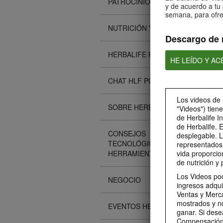
PATROCINIOS
y de acuerdo a tu 
semana, para ofre
NUTRICIÓN Y CIENCIA
Descargo de 
HERBALIFE FITNESS
HE LEÍDO Y A
CHAT HLF PODCAST
Los videos de 
SOBRE HERBALIFE
"Videos") tien
de Herbalife I
de Herbalife. 
CONSEJOS
desplegable. L
TECNOLÓGICOS Y
representados 
HERRAMIENTAS
vida proporcio
de nutrición y 
Los Videos pod
NEGOCIO
ingresos adqui
Ventas y Merca
mostrados y n
EVENTOS HERBALIFE
ganar. Si dese
Compensación 