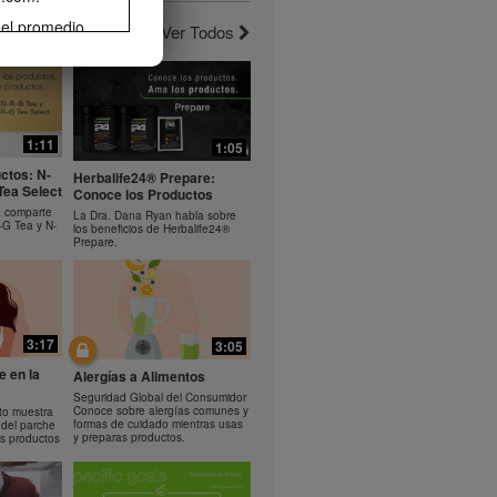
 el promedio
Ver Todos
erlo. La
3:10
1:19
el ejercicio
de pérdida de
noce el
Bioniq GO: Como usar el
rera o
producto
comparte los
Aprende a usar Bioniq GO
 Helio.
1:11
1:05
rama de
ctos: N-
 el control de
Herbalife24® Prepare:
Tea Select
Conoce los Productos
ife® podrían
a comparte
rse como
La Dra. Dana Ryan habla sobre
-G Tea y N-
los beneficios de Herbalife24®
sumo diario de
Prepare.
propiedad de
descarga,
omover tu
3:17
3:05
ir
cualquier otro
e en la
Alergías a Alimentos
n el
Seguridad Global del Consumidor
alife puede
Conoce sobre alergías comunes y
to muestra
formas de cuidado mientras usas
 del parche
y preparas productos.
s productos