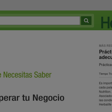
MÁS RE
Práct
adec
Práctic
Tiempo Tra
Es import
cada país
Nutrition
Asociados
las condi
Herbalife 