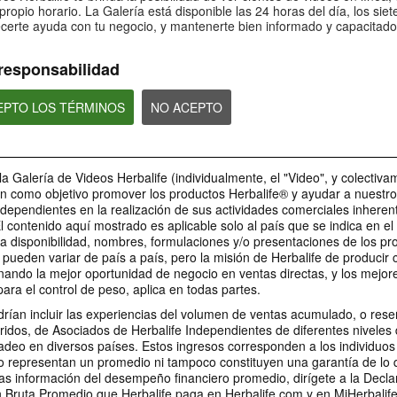
sobre Bioniq GO: 4
sobre Bioniq GO:
Bioniq GO: 5
propio horario. La Galería está disponible las 24 horas del día, los siet
certe ayuda con tu negocio, y mantenerte bien informado y capacitado
¿Es Bioniq GO compatible con
¿Qué hace diferente 
¿Es Bioniq GO adecuado para
otros productos de Herbalife?
GO de un multivitamí
personas que siguen un régimen
común?
de pérdida de peso?
responsabilidad
CEPTO LOS TÉRMINOS
NO ACEPTO
1:06
0:30
Bioniq GO: Tu salud,
Preguntas frecu
Preguntas frecuentes sobre
Nuestro compromiso
sobre Life I/O Act
Bioniq GO: 1
la Galería de Videos Herbalife (individualmente, el "Video", y colectiva
personal
Energy 3
¿Para quién es Bioniq GO?
en como objetivo promover los productos Herbalife® y ayudar a nuestr
Descubre más sobre este
MARCA Y PATROCINIOS
suplemento personalizado
ndependientes en la realización de sus actividades comerciales inheren
El contenido aquí mostrado es aplicable solo al país que se indica en e
a disponibilidad, nombres, formulaciones y/o presentaciones de los pr
pueden variar de país a país, pero la misión de Herbalife de producir
nando la mejor oportunidad de negocio en ventas directas, y los mejor
1:03
para el control de peso, aplica en todas partes.
1:36
0:30
0:22
Preguntas frecuentes
Preguntas Frecu
rían incluir las experiencias del volumen de ventas acumulado, o res
Preguntas frecuentes sobre
La relación entre Herbalife
Herbalife es #1.
LA Galaxy & sus productos
sobre Life I/O Helio 3
sobre Life I/O Hel
Life I/O Activate Energy 1
ridos, de Asociados de Herbalife Independientes de diferentes niveles 
y el LA Galaxy
Desbloquea la mejor v
Los jugadores del LA Galaxy
¿Qué son las cetonas D-BHB y
¿En qué se diferencia
deo en diversos países. Estos ingresos corresponden a los individuos
mismo. Vive tu mejor 
hablan sobre sus productos
Herbalife es mucho más que un
cuál es su función?
Helio de otros produc
favoritos de Herbalife.
nombre en la camiseta del LA
o representan un promedio ni tampoco constituyen una garantía de lo
Herbalife de proteín
Galaxy.
as información del desempeño financiero promedio, dirígete a la Decla
Bruta Promedio que Herbalife paga en Herbalife.com y en MiHerbalif