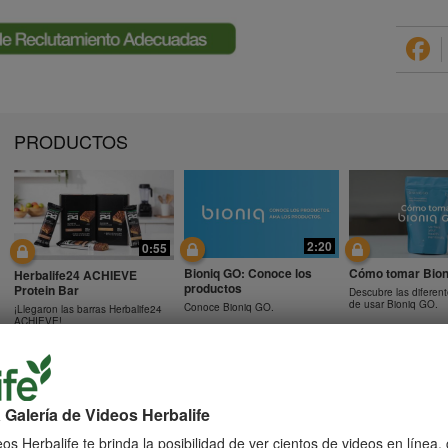
PRODUCTOS
2:20
0:55
Bioniq GO: Conoce los
Cómo tomar Bion
Herbalife24 ACHIEVE
productos
Protein Bar
Descubre las diferen
de usar Bioniq GO.
Conoce Bioniq GO.
¡Llegaron las barras Herbalife24
ACHIEVE!
 Galería de Videos Herbalife
0:48
0:41
Preguntas frecuentes
Preguntas frecu
os Herbalife te brinda la posibilidad de ver cientos de videos en línea
Preguntas frecuentes sobre