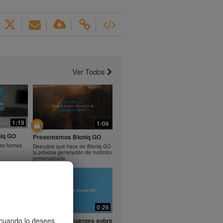
Ver Todos
1:19
1:06
iq GO
Presentamos Bioniq GO
tes formas
Descubre qué hace de Bioniq GO
la próxima generación de nutrición
personalizada.
0:29
0:26
entes
, cuando lo desees
Preguntas frecuentes sobre