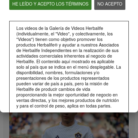
HE LEÍDO Y ACEPTO LOS TÉRMINOS
NO ACEPTO
2:20
Bioniq GO: Conoce los productos
Conoce Bioniq GO.
Los videos de la Galería de Videos Herbalife
(individualmente, el "Video", y colectivamente, los
"Videos") tienen como objetivo promover los
productos Herbalife® y ayudar a nuestros Asociados
de Herbalife Independientes en la realización de sus
actividades comerciales inherentes al negocio de
Herbalife. El contenido aquí mostrado es aplicable
solo al país que se indica en el menú desplegable. La
disponibilidad, nombres, formulaciones y/o
presentaciones de los productos representados
pueden variar de país a país, pero la misión de
1:19
Herbalife de producir cambios de vida
proporcionando la mejor oportunidad de negocio en
Cómo tomar Bioniq GO
ventas directas, y los mejores productos de nutrición
MARCA Y PATROCINIOS
Descubre las diferentes formas de usar Bioniq GO.
Ver Todos
y para el control de peso, aplica en todas partes.
Los Videos podrían incluir las experiencias del
volumen de ventas acumulado, o reseñas de
ingresos adquiridos, de Asociados de Herbalife
Independientes de diferentes niveles del Plan de
Ventas y Mercadeo en diversos países. Estos