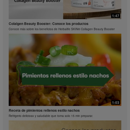
1:15
0:29
1:47
La ciencia detrás de Herbalife24® Rebuild Strength
Preguntas frecuentes sobre Bioniq GO: 3
Colalgen Beauty Booster: Conoce los productos
El rendimiento es una ciencia
¿Qué hace diferente a Bioniq GO de un multivitamínico común?
Conoce más sobre los beneficios de Herbalife SKIN® Collagen Beauty Booster
0:26
Preguntas frecuentes sobre Bioniq GO: 2
1:03
¿Qué contiene Bioniq GO?
Receta de pimientos rellenos estilo nachos
Refrigerio delicioso y saludable que toma solo 15 min preparar.