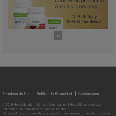
0:30
Preguntas frecuentes sobre Bioniq GO: 1
1:11
¿Para quién es Bioniq GO?
Conoce los productos: N-R-G Tea y N-R-G Tea Select
La Dra. Rocio Medina comparte los beneficios de N-R-G Tea y N-R-G Tea Select
Términos de Uso
Política de Privacidad
Contáctenos
1:06
© 2019 Herbalife International of America, Inc.
|
Herbalife es orgulloso
miembro de la Asociación de Ventas Directas.
Bioniq GO: Tu salud, Nuestro compromiso personal
No reproducir en su totalidad o en parte sin un permiso por escrito. Todos los
1:05
Descubre más sobre este suplemento personalizado