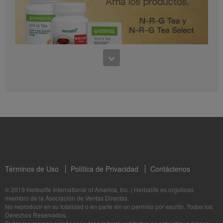
0:30
Preguntas frecuentes sobre Bioniq GO: 1
1:11
¿Para quién es Bioniq GO?
Conoce los productos: N-R-G Tea y N-R-G Tea Select
La Dra. Rocio Medina comparte los beneficios de N-R-G Tea y N-R-G Tea Select
Términos de Uso
Política de Privacidad
Contáctenos
1:06
© 2019 Herbalife International of America, Inc.
|
Herbalife es orgulloso
miembro de la Asociación de Ventas Directas.
Bioniq GO: Tu salud, Nuestro compromiso personal
No reproducir en su totalidad o en parte sin un permiso por escrito. Todos los
1:05
Descubre más sobre este suplemento personalizado
Derechos Reservados.