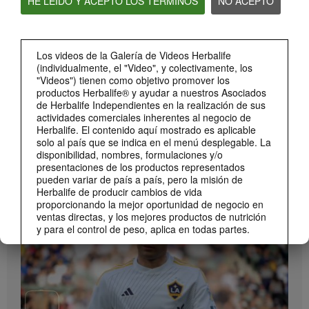
HE LEÍDO Y ACEPTO LOS TÉRMINOS
NO ACEPTO
Bioniq GO: Conoce los productos
Conoce Bioniq GO.
Los videos de la Galería de Videos Herbalife
(individualmente, el "Video", y colectivamente, los
"Videos") tienen como objetivo promover los
productos Herbalife® y ayudar a nuestros Asociados
de Herbalife Independientes en la realización de sus
actividades comerciales inherentes al negocio de
Herbalife. El contenido aquí mostrado es aplicable
solo al país que se indica en el menú desplegable. La
disponibilidad, nombres, formulaciones y/o
presentaciones de los productos representados
pueden variar de país a país, pero la misión de
1:19
Herbalife de producir cambios de vida
Cómo tomar Bioniq GO
proporcionando la mejor oportunidad de negocio en
MARCA Y PATROCINIOS
Descubre las diferentes formas de usar Bioniq GO.
ventas directas, y los mejores productos de nutrición
Ver Todos
y para el control de peso, aplica en todas partes.
Los Videos podrían incluir las experiencias del
volumen de ventas acumulado, o reseñas de
ingresos adquiridos, de Asociados de Herbalife
Independientes de diferentes niveles del Plan de
Ventas y Mercadeo en diversos países. Estos