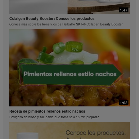
1:15
0:29
1:47
La ciencia detrás de Herbalife24® Rebuild Strength
Preguntas frecuentes sobre Bioniq GO: 3
Colalgen Beauty Booster: Conoce los productos
El rendimiento es una ciencia
¿Qué hace diferente a Bioniq GO de un multivitamínico común?
Conoce más sobre los beneficios de Herbalife SKIN® Collagen Beauty Booster
0:26
Preguntas frecuentes sobre Bioniq GO: 2
1:03
¿Qué contiene Bioniq GO?
Receta de pimientos rellenos estilo nachos
Refrigerio delicioso y saludable que toma solo 15 min preparar.