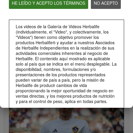
HE LEÍDO Y ACEPTO LOS TÉRMINOS
NO ACEPTO
2:20
Bioniq GO: Conoce los productos
Conoce Bioniq GO.
Los videos de la Galería de Videos Herbalife
(individualmente, el "Video", y colectivamente, los
"Videos") tienen como objetivo promover los
productos Herbalife® y ayudar a nuestros Asociados
de Herbalife Independientes en la realización de sus
actividades comerciales inherentes al negocio de
Herbalife. El contenido aquí mostrado es aplicable
solo al país que se indica en el menú desplegable. La
disponibilidad, nombres, formulaciones y/o
presentaciones de los productos representados
pueden variar de país a país, pero la misión de
1:19
Herbalife de producir cambios de vida
proporcionando la mejor oportunidad de negocio en
Cómo tomar Bioniq GO
ventas directas, y los mejores productos de nutrición
MARCA Y PATROCINIOS
Descubre las diferentes formas de usar Bioniq GO.
Ver Todos
y para el control de peso, aplica en todas partes.
Los Videos podrían incluir las experiencias del
volumen de ventas acumulado, o reseñas de
ingresos adquiridos, de Asociados de Herbalife
Independientes de diferentes niveles del Plan de
Ventas y Mercadeo en diversos países. Estos