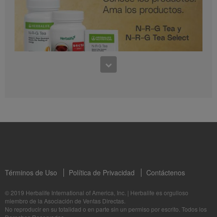
0:30
Preguntas frecuentes sobre Bioniq GO: 1
1:11
¿Para quién es Bioniq GO?
Conoce los productos: N-R-G Tea y N-R-G Tea Select
La Dra. Rocio Medina comparte los beneficios de N-R-G Tea y N-R-G Tea Select
Términos de Uso
Política de Privacidad
Contáctenos
1:06
© 2019 Herbalife International of America, Inc.
|
Herbalife es orgulloso
miembro de la Asociación de Ventas Directas.
Bioniq GO: Tu salud, Nuestro compromiso personal
No reproducir en su totalidad o en parte sin un permiso por escrito. Todos los
1:05
Descubre más sobre este suplemento personalizado