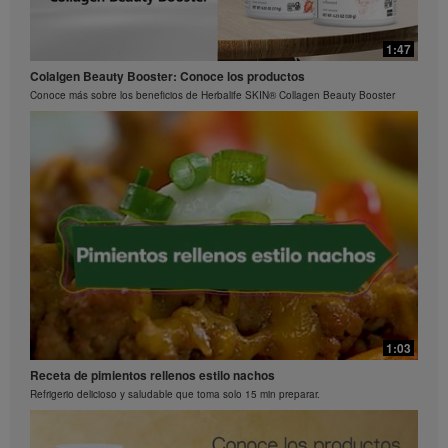
1:15
0:29
1:47
La ciencia detrás de Herbalife24® Rebuild Strength
Preguntas frecuentes sobre Bioniq GO: 3
Colalgen Beauty Booster: Conoce los productos
El rendimiento es una ciencia
¿Qué hace diferente a Bioniq GO de un multivitamínico común?
Conoce más sobre los beneficios de Herbalife SKIN® Collagen Beauty Booster
0:26
Preguntas frecuentes sobre Bioniq GO: 2
1:03
¿Qué contiene Bioniq GO?
Receta de pimientos rellenos estilo nachos
Refrigerio delicioso y saludable que toma solo 15 min preparar.