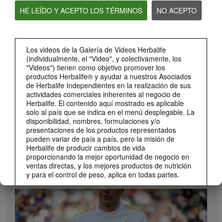
HE LEÍDO Y ACEPTO LOS TÉRMINOS
NO ACEPTO
2:20
Bioniq GO: Conoce los productos
Conoce Bioniq GO.
Los videos de la Galería de Videos Herbalife
(individualmente, el "Video", y colectivamente, los
"Videos") tienen como objetivo promover los
productos Herbalife® y ayudar a nuestros Asociados
de Herbalife Independientes en la realización de sus
actividades comerciales inherentes al negocio de
Herbalife. El contenido aquí mostrado es aplicable
solo al país que se indica en el menú desplegable. La
disponibilidad, nombres, formulaciones y/o
presentaciones de los productos representados
pueden variar de país a país, pero la misión de
Herbalife de producir cambios de vida
1:19
proporcionando la mejor oportunidad de negocio en
Cómo tomar Bioniq GO
ventas directas, y los mejores productos de nutrición
MARCA Y PATROCINIOS
Descubre las diferentes formas de usar Bioniq GO.
y para el control de peso, aplica en todas partes.
Ver Todos
Los Videos podrían incluir las experiencias del
volumen de ventas acumulado, o reseñas de
ingresos adquiridos, de Asociados de Herbalife
Independientes de diferentes niveles del Plan de