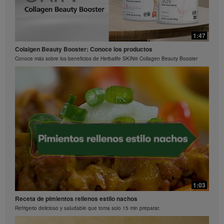
1:15
0:29
1:47
La ciencia detrás de Herbalife24® Rebuild Strength
Preguntas frecuentes sobre Bioniq GO: 3
Colalgen Beauty Booster: Conoce los productos
El rendimiento es una ciencia
¿Qué hace diferente a Bioniq GO de un multivitamínico común?
Conoce más sobre los beneficios de Herbalife SKIN® Collagen Beauty Booster
0:26
Preguntas frecuentes sobre Bioniq GO: 2
1:03
¿Qué contiene Bioniq GO?
Receta de pimientos rellenos estilo nachos
Refrigerio delicioso y saludable que toma solo 15 min preparar.