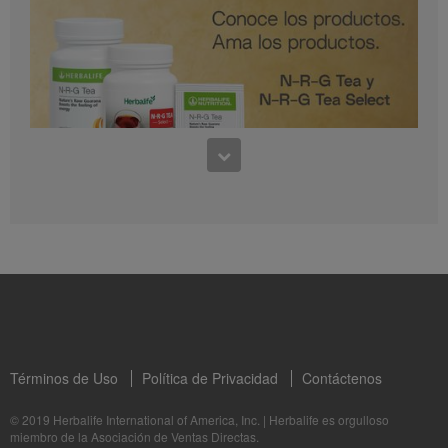
0:30
Preguntas frecuentes sobre Bioniq GO: 1
1:11
¿Para quién es Bioniq GO?
Conoce los productos: N-R-G Tea y N-R-G Tea Select
La Dra. Rocio Medina comparte los beneficios de N-R-G Tea y N-R-G Tea Select
Términos de Uso
Política de Privacidad
Contáctenos
1:06
© 2019 Herbalife International of America, Inc.
|
Herbalife es orgulloso
miembro de la Asociación de Ventas Directas.
Bioniq GO: Tu salud, Nuestro compromiso personal