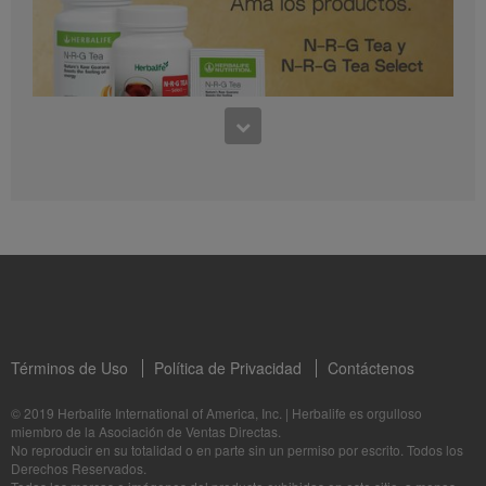
0:30
Preguntas frecuentes sobre Bioniq GO: 1
1:11
¿Para quién es Bioniq GO?
Conoce los productos: N-R-G Tea y N-R-G Tea Select
La Dra. Rocio Medina comparte los beneficios de N-R-G Tea y N-R-G Tea Select
Términos de Uso
Política de Privacidad
Contáctenos
1:06
© 2019 Herbalife International of America, Inc.
|
Herbalife es orgulloso
miembro de la Asociación de Ventas Directas.
Bioniq GO: Tu salud, Nuestro compromiso personal
No reproducir en su totalidad o en parte sin un permiso por escrito. Todos los
1:05
Descubre más sobre este suplemento personalizado
Derechos Reservados.