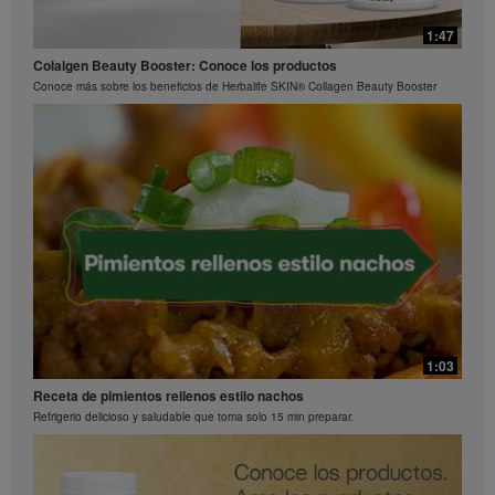
1:15
0:29
1:47
La ciencia detrás de Herbalife24® Rebuild Strength
Preguntas frecuentes sobre Bioniq GO: 3
Colalgen Beauty Booster: Conoce los productos
El rendimiento es una ciencia
¿Qué hace diferente a Bioniq GO de un multivitamínico común?
Conoce más sobre los beneficios de Herbalife SKIN® Collagen Beauty Booster
0:26
Preguntas frecuentes sobre Bioniq GO: 2
1:03
¿Qué contiene Bioniq GO?
Receta de pimientos rellenos estilo nachos
Refrigerio delicioso y saludable que toma solo 15 min preparar.