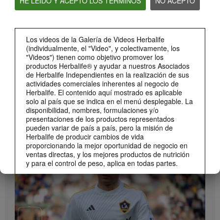
HE LEÍDO Y ACEPTO LOS TÉRMINOS
NO ACEPTO
Bioniq GO: Conoce los productos
Conoce Bioniq GO.
Los videos de la Galería de Videos Herbalife
(individualmente, el "Video", y colectivamente, los
"Videos") tienen como objetivo promover los
productos Herbalife® y ayudar a nuestros Asociados
de Herbalife Independientes en la realización de sus
actividades comerciales inherentes al negocio de
Herbalife. El contenido aquí mostrado es aplicable
solo al país que se indica en el menú desplegable. La
disponibilidad, nombres, formulaciones y/o
presentaciones de los productos representados
pueden variar de país a país, pero la misión de
1:19
Herbalife de producir cambios de vida
Cómo tomar Bioniq GO
proporcionando la mejor oportunidad de negocio en
MARCA Y PATROCINIOS
Descubre las diferentes formas de usar Bioniq GO.
ventas directas, y los mejores productos de nutrición
Ver Todos
y para el control de peso, aplica en todas partes.
Los Videos podrían incluir las experiencias del
volumen de ventas acumulado, o reseñas de
ingresos adquiridos, de Asociados de Herbalife
Independientes de diferentes niveles del Plan de
Ventas y Mercadeo en diversos países. Estos