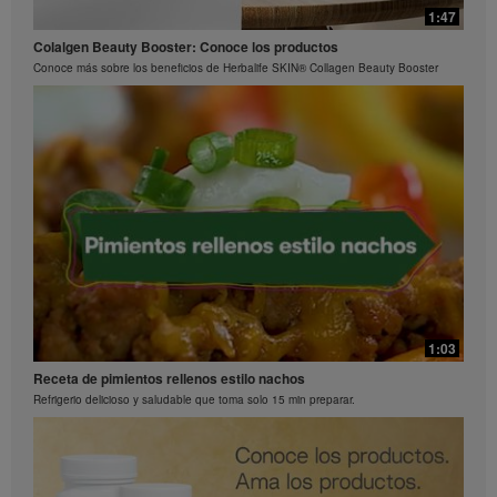
0:29
1:47
La ciencia detrás de Herbalife24® Rebuild Strength
Preguntas frecuentes sobre Bioniq GO: 3
Colalgen Beauty Booster: Conoce los productos
El rendimiento es una ciencia
¿Qué hace diferente a Bioniq GO de un multivitamínico común?
Conoce más sobre los beneficios de Herbalife SKIN® Collagen Beauty Booster
0:26
Preguntas frecuentes sobre Bioniq GO: 2
1:03
¿Qué contiene Bioniq GO?
Receta de pimientos rellenos estilo nachos
Refrigerio delicioso y saludable que toma solo 15 min preparar.