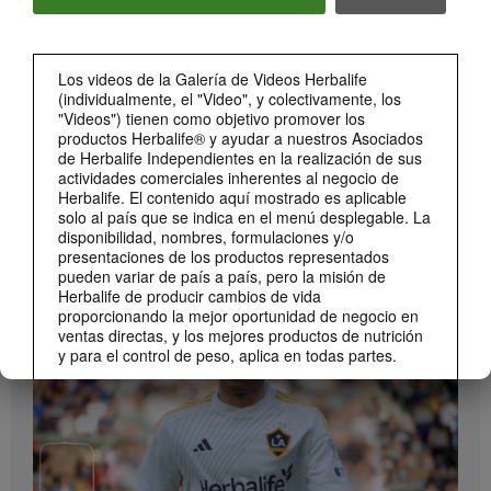
Bioniq GO: Conoce los productos
Conoce Bioniq GO.
Los videos de la Galería de Videos Herbalife
(individualmente, el "Video", y colectivamente, los
"Videos") tienen como objetivo promover los
productos Herbalife® y ayudar a nuestros Asociados
de Herbalife Independientes en la realización de sus
actividades comerciales inherentes al negocio de
Herbalife. El contenido aquí mostrado es aplicable
solo al país que se indica en el menú desplegable. La
disponibilidad, nombres, formulaciones y/o
presentaciones de los productos representados
1:19
pueden variar de país a país, pero la misión de
Herbalife de producir cambios de vida
Cómo tomar Bioniq GO
proporcionando la mejor oportunidad de negocio en
MARCA Y PATROCINIOS
Descubre las diferentes formas de usar Bioniq GO.
Ver Todos
ventas directas, y los mejores productos de nutrición
y para el control de peso, aplica en todas partes.
Los Videos podrían incluir las experiencias del
volumen de ventas acumulado, o reseñas de
ingresos adquiridos, de Asociados de Herbalife
Independientes de diferentes niveles del Plan de
Ventas y Mercadeo en diversos países. Estos
ingresos corresponden a los individuos (o ejemplos)