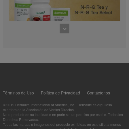
0:30
Preguntas frecuentes sobre Bioniq GO: 1
1:11
¿Para quién es Bioniq GO?
Conoce los productos: N-R-G Tea y N-R-G Tea Select
La Dra. Rocio Medina comparte los beneficios de N-R-G Tea y N-R-G Tea Select
Términos de Uso
Política de Privacidad
Contáctenos
1:06
© 2019 Herbalife International of America, Inc.
|
Herbalife es orgulloso
miembro de la Asociación de Ventas Directas.
Bioniq GO: Tu salud, Nuestro compromiso personal
No reproducir en su totalidad o en parte sin un permiso por escrito. Todos los
1:05
Descubre más sobre este suplemento personalizado
Derechos Reservados.
Herbalife24® Prepare: Conoce los Productos
Todas las marcas e imágenes del producto exhibidas en este sitio, a menos