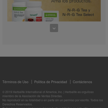
0:30
Preguntas frecuentes sobre Bioniq GO: 1
1:11
¿Para quién es Bioniq GO?
Conoce los productos: N-R-G Tea y N-R-G Tea Select
La Dra. Rocio Medina comparte los beneficios de N-R-G Tea y N-R-G Tea Select
Términos de Uso
Política de Privacidad
Contáctenos
1:06
© 2019 Herbalife International of America, Inc.
|
Herbalife es orgulloso
miembro de la Asociación de Ventas Directas.
Bioniq GO: Tu salud, Nuestro compromiso personal
No reproducir en su totalidad o en parte sin un permiso por escrito. Todos los
1:05
Descubre más sobre este suplemento personalizado
Derechos Reservados.