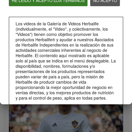
HE LEÍDO Y ACEPTO LOS TÉRMINOS
NO ACEPTO
Bioniq GO: Conoce los productos
Conoce Bioniq GO.
Los videos de la Galería de Videos Herbalife
(individualmente, el "Video", y colectivamente, los
"Videos") tienen como objetivo promover los
productos Herbalife® y ayudar a nuestros Asociados
de Herbalife Independientes en la realización de sus
actividades comerciales inherentes al negocio de
Herbalife. El contenido aquí mostrado es aplicable
solo al país que se indica en el menú desplegable. La
disponibilidad, nombres, formulaciones y/o
presentaciones de los productos representados
pueden variar de país a país, pero la misión de
1:19
Herbalife de producir cambios de vida
Cómo tomar Bioniq GO
proporcionando la mejor oportunidad de negocio en
MARCA Y PATROCINIOS
Descubre las diferentes formas de usar Bioniq GO.
ventas directas, y los mejores productos de nutrición
Ver Todos
y para el control de peso, aplica en todas partes.
Los Videos podrían incluir las experiencias del
volumen de ventas acumulado, o reseñas de
ingresos adquiridos, de Asociados de Herbalife
Independientes de diferentes niveles del Plan de
Ventas y Mercadeo en diversos países. Estos