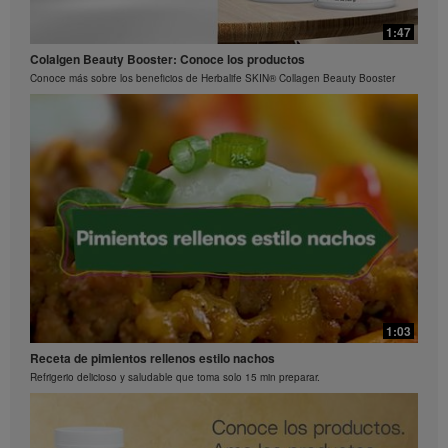
1:15
0:29
1:47
La ciencia detrás de Herbalife24® Rebuild Strength
Preguntas frecuentes sobre Bioniq GO: 3
Colalgen Beauty Booster: Conoce los productos
El rendimiento es una ciencia
¿Qué hace diferente a Bioniq GO de un multivitamínico común?
Conoce más sobre los beneficios de Herbalife SKIN® Collagen Beauty Booster
0:26
Preguntas frecuentes sobre Bioniq GO: 2
1:03
¿Qué contiene Bioniq GO?
Receta de pimientos rellenos estilo nachos
Refrigerio delicioso y saludable que toma solo 15 min preparar.