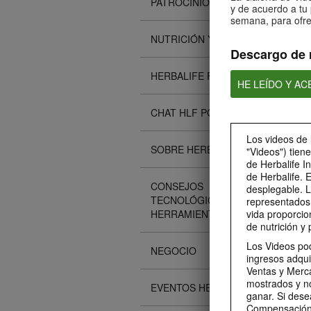
PATROCINIOS
y de acuerdo a tu 
semana, para ofre
NUTRICIÓN Y CIENCIA
Descargo de 
HERBALIFE FITNESS
HE LEÍDO Y A
CHAT HLF PODCAST
Los videos de 
SOBRE HERBALIFE
"Videos") tien
de Herbalife I
de Herbalife. 
CONSEJOS
desplegable. L
TECNOLÓGICOS Y
representados 
HERRAMIENTAS
vida proporcio
de nutrición y 
Los Videos pod
NEGOCIO
ingresos adqui
Ventas y Merca
mostrados y n
EVENTOS HERBALIFE
ganar. Si dese
Compensación 