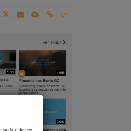
Ver Todos
1:19
1:06
iq GO
Presentamos Bioniq GO
tes formas
Descubre qué hace de Bioniq GO
la próxima generación de nutrición
personalizada.
0:29
0:26
entes
, cuando lo desees
Preguntas frecuentes sobre