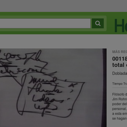
MÁS RE
00118
total
Doblad
Tiempo Tra
Filósofo 
Jim Rohn 
poder del
personal.
a esta em
se hagan 