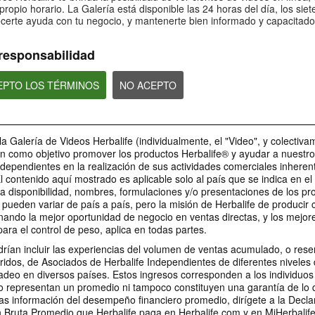
sobre Bioniq GO: 4
sobre Bioniq GO:
Bioniq GO: 5
propio horario. La Galería está disponible las 24 horas del día, los siet
certe ayuda con tu negocio, y mantenerte bien informado y capacitado
¿Es Bioniq GO compatible con
¿Qué hace diferente 
¿Es Bioniq GO adecuado para
otros productos de Herbalife?
GO de un multivitamí
personas que siguen un régimen
común?
de pérdida de peso?
responsabilidad
CEPTO LOS TÉRMINOS
NO ACEPTO
1:06
0:30
Bioniq GO: Tu salud,
Preguntas frecu
Preguntas frecuentes sobre
Nuestro compromiso
sobre Life I/O Act
Bioniq GO: 1
la Galería de Videos Herbalife (individualmente, el "Video", y colectiva
personal
Energy 3
¿Para quién es Bioniq GO?
en como objetivo promover los productos Herbalife® y ayudar a nuestr
Descubre más sobre este
MARCA Y PATROCINIOS
suplemento personalizado
ndependientes en la realización de sus actividades comerciales inheren
El contenido aquí mostrado es aplicable solo al país que se indica en e
a disponibilidad, nombres, formulaciones y/o presentaciones de los pr
pueden variar de país a país, pero la misión de Herbalife de producir
nando la mejor oportunidad de negocio en ventas directas, y los mejor
1:03
para el control de peso, aplica en todas partes.
1:36
0:30
0:22
Preguntas frecuentes
Preguntas Frecu
rían incluir las experiencias del volumen de ventas acumulado, o res
Preguntas frecuentes sobre
La relación entre Herbalife
Herbalife es #1.
LA Galaxy & sus productos
sobre Life I/O Helio 3
sobre Life I/O Hel
Life I/O Activate Energy 1
ridos, de Asociados de Herbalife Independientes de diferentes niveles 
y el LA Galaxy
Desbloquea la mejor v
Los jugadores del LA Galaxy
¿Qué son las cetonas D-BHB y
¿En qué se diferencia
deo en diversos países. Estos ingresos corresponden a los individuos
mismo. Vive tu mejor 
hablan sobre sus productos
Herbalife es mucho más que un
cuál es su función?
Helio de otros produc
favoritos de Herbalife.
nombre en la camiseta del LA
o representan un promedio ni tampoco constituyen una garantía de lo
Herbalife de proteín
Galaxy.
as información del desempeño financiero promedio, dirígete a la Decla
Bruta Promedio que Herbalife paga en Herbalife.com y en MiHerbalif