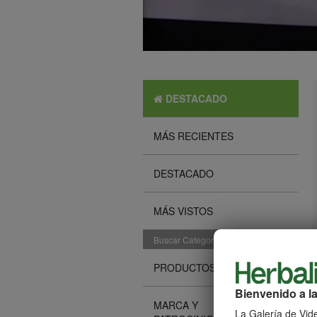
DESTACADO
MÁS RECIENTES
DESTACADO
MÁS VISTOS
Buscar Categorías
PRODUCTOS
Bienvenido a la
MARCA Y
La Galería de Vide