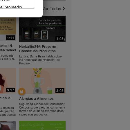
 el promedio
Ver Todos
erlo. La
3:10
1:19
el ejercicio
de pérdida de
noce el
Bioniq GO: Como usar el
rera o
producto
comparte los
Aprende a usar Bioniq GO
 Helio.
1:11
1:05
rama de
ctos: N-
 el control de
Herbalife24® Prepare:
Tea Select
Conoce los Productos
ife® podrían
a comparte
rse como
La Dra. Dana Ryan habla sobre
-G Tea y N-
los beneficios de Herbalife24®
sumo diario de
Prepare.
propiedad de
descarga,
omover tu
3:17
3:05
ir
cualquier otro
e en la
Alergías a Alimentos
n el
Seguridad Global del Consumidor
alife puede
Conoce sobre alergías comunes y
to muestra
formas de cuidado mientras usas
 del parche
y preparas productos.
s productos