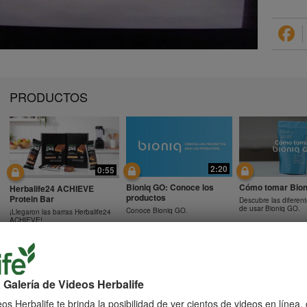
PRODUCTOS
2:20
0:55
Bioniq GO: Conoce los
Cómo tomar Bion
Herbalife24 ACHIEVE
productos
Protein Bar
Descubre las diferen
de usar Bioniq GO.
Conoce Bioniq GO.
¡Llegaron las barras Herbalife24
ACHIEVE!
 Galería de Videos Herbalife
0:48
0:41
Preguntas frecuentes
Preguntas frecu
os Herbalife te brinda la posibilidad de ver cientos de videos en línea
Preguntas frecuentes sobre